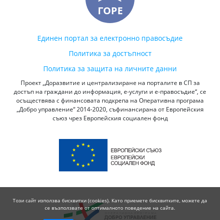
ГОРЕ
Единен портал за електронно правосъдие
Политика за достъпност
Политика за защита на личните данни
Проект „Доразвитие и централизиране на порталите в СП за
достъп на граждани до информация, е-услуги и е-правосъдие“, се
осъществява с финансовата подкрепа на Оперативна програма
„Добро управление“ 2014-2020, съфинансирана от Европейския
съюз чрез Европейския социален фонд
Този сайт използва бисквитки (cookies). Като приемете бисквитките, можете да
се възползвате от оптималното поведение на сайта.